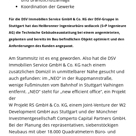
Koordination der Gewerke
Fü
r die DSV Immobilien Service GmbH & Co. KG der DSV-Gruppe in
Stuttgart hat das Heilbronner Ingenieurbüro sedlacek (S+P Ingenieure
AG)
d
ie Technische Gebäudeausstattung bei einem angemieteten,
geplanten und bereits im Bau befindlichen Objekt optimiert und den
Anforderungen des Kunden angepasst.
Am Stammsitz ist es eng geworden. Also hat die DSV
Immobilien Service GmbH & Co. KG nach einem
zusätzlichen Domizil in unmittelbarer Nähe gesucht und
auch gefunden: im „NEO“ in der Ruppmannstraße,
wenige Fußminuten vom Bahnhof in Stuttgart Vaihingen
entfernt. „NEO“ steht für „new efficient office“, ein Projekt
der
W Projekt RS GmbH & Co. KG, einem Joint-Venture der W2
Development GmbH aus Stuttgart und der Münchner
Investmentgesellschaft Comperto Capital Partners GmbH.
Bei der Planung des repräsentativen, siebenstöckigen
Neubaus mit über 18.000 Quadratmetern Büro- und