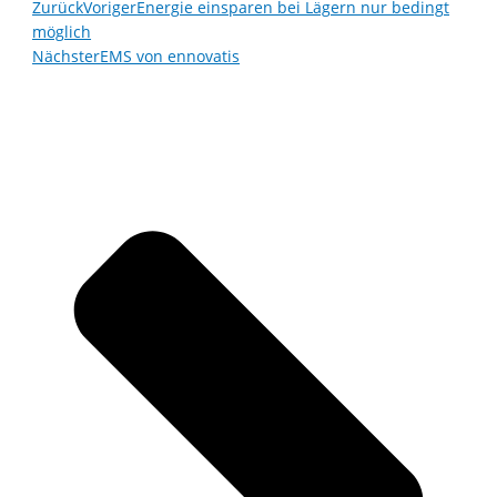
Zurück
Voriger
Energie einsparen bei Lägern nur bedingt
möglich
Nächster
EMS von ennovatis